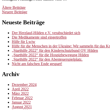
Beitragsnavigation
Ältere Beiträge
Neuere Beiträge
Neueste Beiträge
Der Herzlauf-Hilden e.V. verabschiedet sich
Die Medikamente sind eingetroffen
Hilfe für Lwiw
Hilfe für die Menschen in der Ukraine: Wir sammeln für das 
„Starthilfe 2022“ für den Kinderschutzbund OV Hilden
„Starthilfe 2022“ für die Hospizbewegung Hilden
„Starthilfe 2022“ für den Abenteuerspielplatz.
Nicht am falschen Ende gespart!
Archiv
Dezember 2024
April 2022
März 2022
Februar 2022
Januar 2022
August 2021