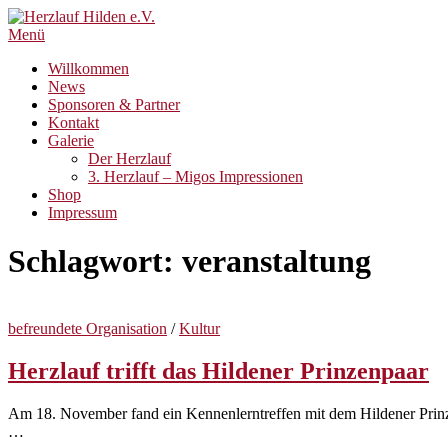
Zum
Inhalt
Menü
springen
Willkommen
News
Sponsoren & Partner
Kontakt
Galerie
Der Herzlauf
3. Herzlauf – Migos Impressionen
Shop
Impressum
Schlagwort:
veranstaltung
befreundete Organisation
/
Kultur
Herzlauf trifft das Hildener Prinzenpaar
Am 18. November fand ein Kennenlerntreffen mit dem Hildener Prinzen
…