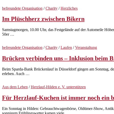
befreundete Organisation
/
Charity
/
Herzliches
Im Plüschherz zwischen Bikern
Samstagmorgen, 10.00 Uhr, das Festgelände auf der Automeile Höherwe
50er …
befreundete Organisation
/
Charity
/
Laufen
/
Veranstaltung
Brücken verbinden uns – Inklusion beim B
Beim Sparda-Bank Brückenlauf in Düsseldorf gingen am Sonntag, de
erleben. Auch …
Aus dem Leben
/
Herzlauf-Hilden e. V. unterstützen
Für Herzlauf-Kuchen ist immer noch ein b
Ein Sonntag in Hilden: Gebrauchtwagenbörse, Oldtimer-Show, Ant
sonnigem Frühlingswetter kamen viele …