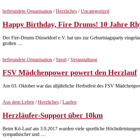
befreundete Organisation
/
Herzliches
/
Uncategorized
Happy Birthday, Fire Drums! 10 Jahre Rh
Der Fire-Drums Düsseldorf e.V. hat uns zur Geburtstagsparty eingela
großen …
befreundete Organisation
/
Sport
/
Veranstaltung
FSV Mädchenpower powert den Herzlauf
Am 03. Oktober war das alljährliche Herbstfest des FSV Mädchenpow
Aus dem Leben
/
Herzliches
/
Laufen
Herzläufer-Support über 10km
Beim Kö-Lauf am 3.9.2017 wurden viele sportliche Höchstleistungen er
sympathischer und …