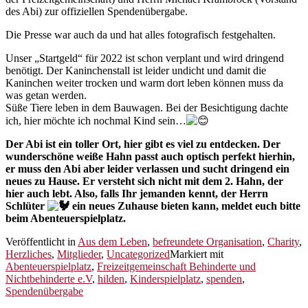
des Abi) zur offiziellen Spendenübergabe.
Die Presse war auch da und hat alles fotografisch festgehalten.
Unser „Startgeld“ für 2022 ist schon verplant und wird dringend
benötigt. Der Kaninchenstall ist leider undicht und damit die
Kaninchen weiter trocken und warm dort leben können muss da
was getan werden.
Süße Tiere leben in dem Bauwagen. Bei der Besichtigung dachte
ich, hier möchte ich nochmal Kind sein…
Der Abi ist ein toller Ort, hier gibt es viel zu entdecken. Der
wunderschöne weiße Hahn passt auch optisch perfekt hierhin,
er muss den Abi aber leider verlassen und sucht dringend ein
neues zu Hause. Er versteht sich nicht mit dem 2. Hahn, der
hier auch lebt. Also, falls Ihr jemanden kennt, der Herrn
Schlüter
ein neues Zuhause bieten kann, meldet euch bitte
beim Abenteuerspielplatz.
Veröffentlicht in
Aus dem Leben
,
befreundete Organisation
,
Charity
,
Herzliches
,
Mitglieder
,
Uncategorized
Markiert mit
Abenteuerspielplatz
,
Freizeitgemeinschaft Behinderte und
Nichtbehinderte e.V
,
hilden
,
Kinderspielplatz
,
spenden
,
Spendenübergabe