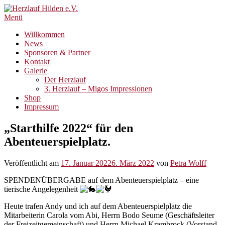
Zum
Inhalt
Menü
springen
Willkommen
News
Sponsoren & Partner
Kontakt
Galerie
Der Herzlauf
3. Herzlauf – Migos Impressionen
Shop
Impressum
„Starthilfe 2022“ für den
Abenteuerspielplatz.
Veröffentlicht am
17. Januar 2022
6. März 2022
von
Petra Wolff
SPENDENÜBERGABE auf dem Abenteuerspielplatz – eine
tierische Angelegenheit
Heute trafen Andy und ich auf dem Abenteuerspielplatz die
Mitarbeiterin Carola vom Abi, Herrn Bodo Seume (Geschäftsleiter
der Freizeitgemeinschaft) und Herrn Michael Krambrock (Vorstand