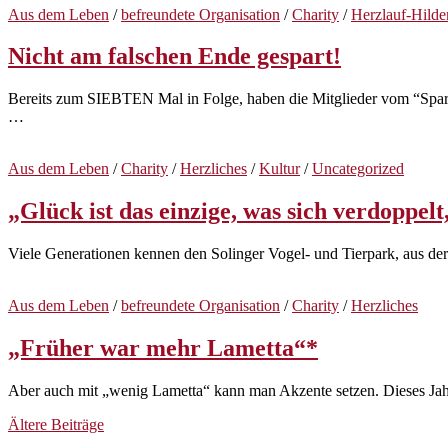
Aus dem Leben
/
befreundete Organisation
/
Charity
/
Herzlauf-Hilden
Nicht am falschen Ende gespart!
Bereits zum SIEBTEN Mal in Folge, haben die Mitglieder vom “Sparf
…
Aus dem Leben
/
Charity
/
Herzliches
/
Kultur
/
Uncategorized
„Glück ist das einzige, was sich verdoppelt
Viele Generationen kennen den Solinger Vogel- und Tierpark, aus der 
Aus dem Leben
/
befreundete Organisation
/
Charity
/
Herzliches
„Früher war mehr Lametta“*
Aber auch mit „wenig Lametta“ kann man Akzente setzen. Dieses Jahr ha
Beitragsnavigation
Ältere Beiträge