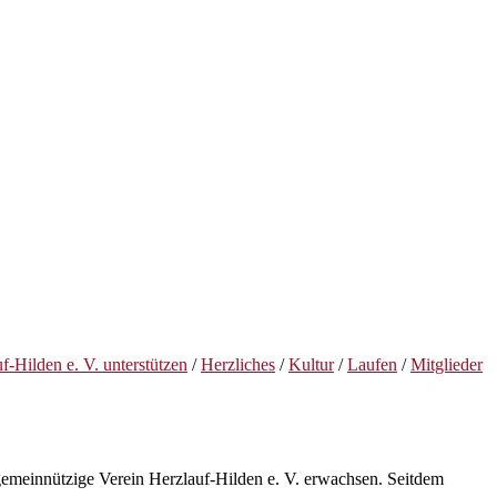
f-Hilden e. V. unterstützen
/
Herzliches
/
Kultur
/
Laufen
/
Mitglieder
r gemeinnützige Verein Herzlauf-Hilden e. V. erwachsen. Seitdem