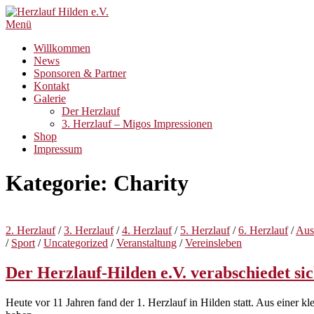
Zum
Inhalt
Menü
springen
Willkommen
News
Sponsoren & Partner
Kontakt
Galerie
Der Herzlauf
3. Herzlauf – Migos Impressionen
Shop
Impressum
Kategorie:
Charity
2. Herzlauf
/
3. Herzlauf
/
4. Herzlauf
/
5. Herzlauf
/
6. Herzlauf
/
Aus
/
Sport
/
Uncategorized
/
Veranstaltung
/
Vereinsleben
Der Herzlauf-Hilden e.V. verabschiedet si
Heute vor 11 Jahren fand der 1. Herzlauf in Hilden statt. Aus einer k