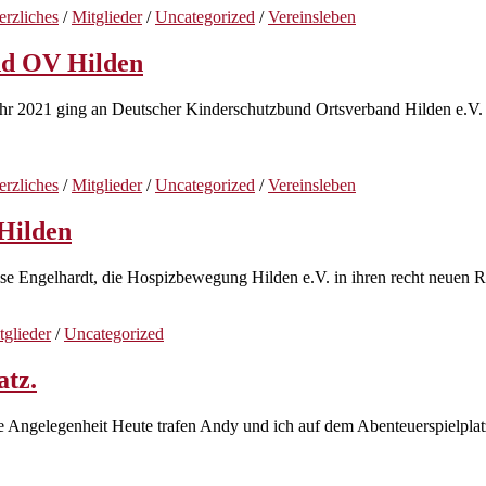
erzliches
/
Mitglieder
/
Uncategorized
/
Vereinsleben
nd OV Hilden
s Jahr 2021 ging an Deutscher Kinderschutzbund Ortsverband Hilden e.
erzliches
/
Mitglieder
/
Uncategorized
/
Vereinsleben
 Hilden
se Engelhardt, die Hospizbewegung Hilden e.V. in ihren recht neuen 
tglieder
/
Uncategorized
atz.
gelegenheit Heute trafen Andy und ich auf dem Abenteuerspielplatz