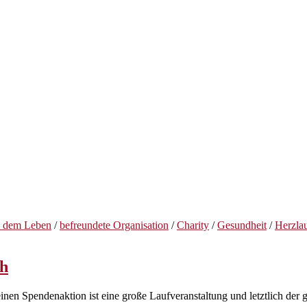
 dem Leben
/
befreundete Organisation
/
Charity
/
Gesundheit
/
Herzlau
ch
leinen Spendenaktion ist eine große Laufveranstaltung und letztlich de