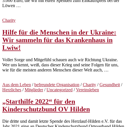
5.000 Euro, die wir mit euren Spenden zum Einkaufspreis bei der
Löwen …
Charity
Hilfe für die Menschen in der Ukraine:
Wir sammeln für das Krankenhaus in
Lwiw!
Voller Sorge und Mitgefühl schauen auch wir Richtung Ukraine.
Wer uns kennt, weiß, dass dieser Krieg und seine Folgen für uns,
wie für die meisten anderen Menschen dieser Welt auch, …
Aus dem Leben
/
befreundete Organisation
/
Charity
/
Gesundheit
/
Herzliches
/
Mitglieder
/
Uncategorized
/
Vereinsleben
„Starthilfe 2022“ für den
Kinderschutzbund OV Hilden
Die dritte und damit letzte Spende des Herzlauf-Hilden e.V. für das
Jahr 2021 ging an Deutscher Kinderschutzbund Ortsverband Hilden