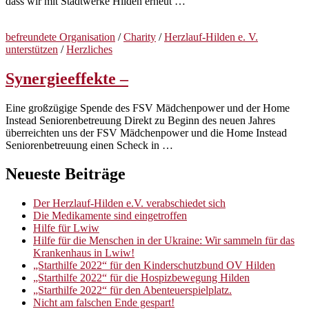
dass wir mit Stadtwerke Hilden erneut …
befreundete Organisation
/
Charity
/
Herzlauf-Hilden e. V.
unterstützen
/
Herzliches
Synergieeffekte –
Eine großzügige Spende des FSV Mädchenpower und der Home
Instead Seniorenbetreuung Direkt zu Beginn des neuen Jahres
überreichten uns der FSV Mädchenpower und die Home Instead
Seniorenbetreuung einen Scheck in …
Neueste Beiträge
Der Herzlauf-Hilden e.V. verabschiedet sich
Die Medikamente sind eingetroffen
Hilfe für Lwiw
Hilfe für die Menschen in der Ukraine: Wir sammeln für das
Krankenhaus in Lwiw!
„Starthilfe 2022“ für den Kinderschutzbund OV Hilden
„Starthilfe 2022“ für die Hospizbewegung Hilden
„Starthilfe 2022“ für den Abenteuerspielplatz.
Nicht am falschen Ende gespart!