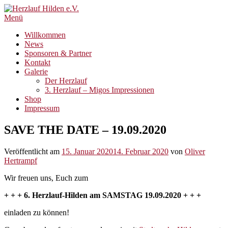
Zum
Inhalt
Menü
springen
Willkommen
News
Sponsoren & Partner
Kontakt
Galerie
Der Herzlauf
3. Herzlauf – Migos Impressionen
Shop
Impressum
SAVE THE DATE – 19.09.2020
Veröffentlicht am
15. Januar 2020
14. Februar 2020
von
Oliver
Hertrampf
Wir freuen uns, Euch zum
+ + + 6. Herzlauf-Hilden am SAMSTAG 19.09.2020 + + +
einladen zu können!