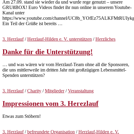
Am 27.09. stand sie wieder da und wurde rege genutzt – unsere
GRUßBOX! Euro Videos findet ihr nun online in unserem Youtube-
Kanal unter
https://www.youtube.com/channel/UC8b_YOfEz75ALKFMtRUIyk
Ein Teil der Grüße ist bereits …
3. Herzlauf
/
Herzlauf-Hilden e. V. unterstützen
/
Herzliches
Danke für die Unterstützung!
… und was wären wir vom Herzlauf-Team ohne all die Sponsoren,
die uns mittlerweile im dritten Jahr mit großzügigen Lebensmittel-
Spenden unterstützen?
3. Herzlauf
/
Charity
/
Mitglieder
/
Veranstaltung
Impressionen vom 3. Herezlauf
Etwas zum Stöbern!
3. Herzlauf
/
befreundete Organisation
/
Herzlauf-Hilden e. V.