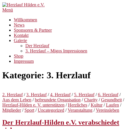
Zum
Inhalt
Menü
springen
Willkommen
News
Sponsoren & Partner
Kontakt
Galerie
Der Herzlauf
3. Herzlauf – Migos Impressionen
Shop
Impressum
Kategorie:
3. Herzlauf
2. Herzlauf
/
3. Herzlauf
/
4. Herzlauf
/
5. Herzlauf
/
6. Herzlauf
/
Aus dem Leben
/
befreundete Organisation
/
Charity
/
Gesundheit
/
Herzlauf-Hilden e. V. unterstützen
/
Herzliches
/
Kultur
/
Laufen
/
Mitglieder
/
Sport
/
Uncategorized
/
Veranstaltung
/
Vereinsleben
Der Herzlauf-Hilden e.V. verabschiedet