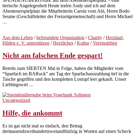
SPENDENÜBERGABE auf dem Abenteuerspielplatz – eine
tierische Angelegenheit Heute trafen Andy und ich auf dem
Abenteuerspielplatz die Mitarbeiterin Carola vom Abi, Herrn Bodo
Seume (Geschäftsleiter der Freizeitgemeinschaft) und Herrn Michael
…
Aus dem Leben
/
befreundete Organisation
/
Charity
/
Herzlauf-
Hilden e. V. unterstützen
/
Herzliches
/
Kultur
/
Vereinsleben
Nicht am falschen Ende gespart!
Bereits zum SIEBTEN Mal in Folge, haben die Mitglieder vom
“Sparfach im BARock” am Tag der Sparfachauszahlung tief in die
Tasche gegriffen und den kompletten Lostopf leer gekauft. Unser
Lieblingswirt …
Uncategorized
Hilfe, die ankommt
Es ist gar nicht mal so einfach, den Betrag
dreitausendzweihundertzweiundfünfzig in Worten auf einen Scheck