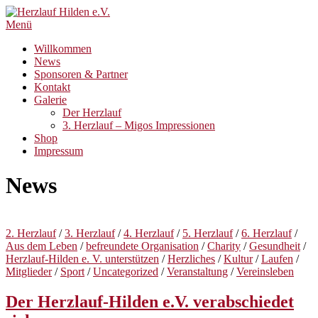
Zum
Inhalt
Menü
springen
Willkommen
News
Sponsoren & Partner
Kontakt
Galerie
Der Herzlauf
3. Herzlauf – Migos Impressionen
Shop
Impressum
News
News
2. Herzlauf
/
3. Herzlauf
/
4. Herzlauf
/
5. Herzlauf
/
6. Herzlauf
/
Aus dem Leben
/
befreundete Organisation
/
Charity
/
Gesundheit
/
Herzlauf-Hilden e. V. unterstützen
/
Herzliches
/
Kultur
/
Laufen
/
Mitglieder
/
Sport
/
Uncategorized
/
Veranstaltung
/
Vereinsleben
Der Herzlauf-Hilden e.V. verabschiedet