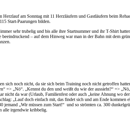
 Herzlauf am Sonntag mit 11 Herzläufern und Gastläufern beim Rehaca
115 Start-Paarungen bilden.
mmer sehr trubelig und bis alle ihre Startnummer und ihr T-Shirt hatte
wie beeindruckend – auf dem Hinweg war man in der Bahn mit dem grüne
anzen.
en sich noch nicht, da sie sich beim Training noch nicht getroffen hat
n“ => „Nö“. „Kennst du den und weißt du wie der aussieht?“ => „Nö, 
 gar nicht da war (Urlaub, Familienfest oder auch „keine Ahnung wo der
rschlag: „Lauf doch einfach mit, das findet sich und am Ende kommen e
:30 jemand „Wir müssen zum Start!“ und so strömten ca. 300 dunkelgrün 
 alle irgendwie kribbelig.