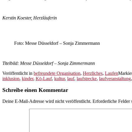
Kerstin Koester, Herzläuferin
.
Foto: Messe Düsseldorf – Sonja Zimmermann
Titelbild: Messe Düsseldorf – Sonja Zimmermann
Veröffentlicht in
befreundete Organisation
,
Herzliches
,
Laufen
Markie
inklusion
,
kinder
,
Kö-Lauf
,
kultur
,
lauf
,
laufstrecke
,
laufveranstaltung
Schreibe einen Kommentar
Deine E-Mail-Adresse wird nicht veröffentlicht.
Erforderliche Felder 