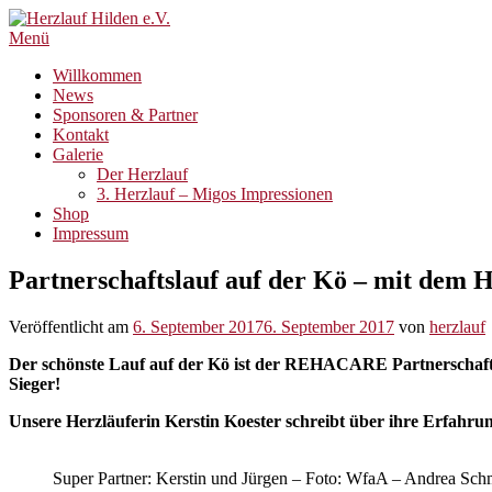
Zum
Inhalt
Menü
springen
Willkommen
News
Sponsoren & Partner
Kontakt
Galerie
Der Herzlauf
3. Herzlauf – Migos Impressionen
Shop
Impressum
Partnerschaftslauf auf der Kö – mit dem 
Veröffentlicht am
6. September 2017
6. September 2017
von
herzlauf
Der schönste Lauf auf der Kö ist der REHACARE Partnerschafts
Sieger!
Unsere Herzläuferin Kerstin Koester schreibt über ihre Erfahr
Super Partner: Kerstin und Jürgen – Foto: WfaA – Andrea Sch