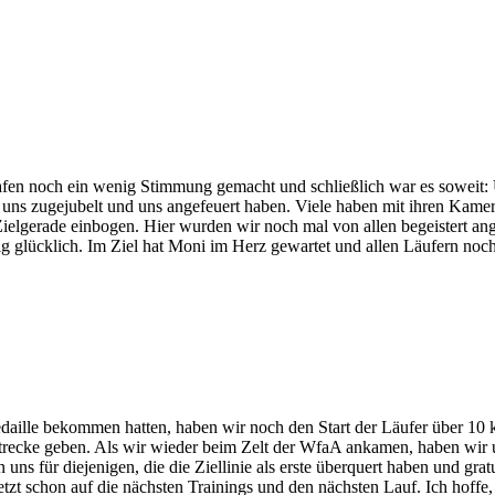
n noch ein wenig Stimmung gemacht und schließlich war es soweit: Um 
e uns zugejubelt und uns angefeuert haben. Viele haben mit ihren Kam
 Zielgerade einbogen. Hier wurden wir noch mal von allen begeistert ang
ig glücklich. Im Ziel hat Moni im Herz gewartet und allen Läufern noc
daille bekommen hatten, haben wir noch den Start der Läufer über 10 
trecke geben. Als wir wieder beim Zelt der WfaA ankamen, haben wir u
uns für diejenigen, die die Ziellinie als erste überquert haben und grat
etzt schon auf die nächsten Trainings und den nächsten Lauf. Ich hoffe