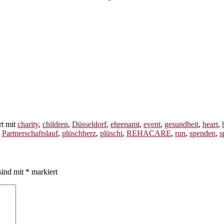
rt mit
charity
,
children
,
Düsseldorf
,
ehrenamt
,
event
,
gesundheit
,
heart
,
,
Partnerschaftslauf
,
plüschherz
,
plüschi
,
REHACARE
,
run
,
spenden
,
s
sind mit
*
markiert