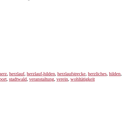
herz
,
herzlauf
,
herzlauf-hilden
,
herzlaufstrecke
,
herzliches
,
hilden
,
port
,
stadtwald
,
veranstaltung
,
verein
,
wohltätigkeit