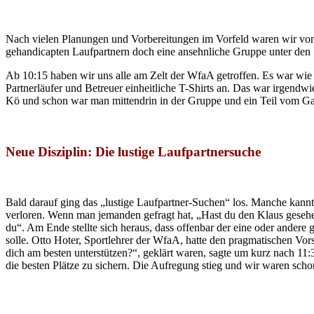
.
Nach vielen Planungen und Vorbereitungen im Vorfeld waren wir vom
gehandicapten Laufpartnern doch eine ansehnliche Gruppe unter den 
Ab 10:15 haben wir uns alle am Zelt der WfaA getroffen. Es war wie i
Partnerläufer und Betreuer einheitliche T-Shirts an. Das war irgend
Kö und schon war man mittendrin in der Gruppe und ein Teil vom G
.
Neue Disziplin: Die lustige Laufpartnersuche
.
Bald darauf ging das „lustige Laufpartner-Suchen“ los. Manche kannt
verloren. Wenn man jemanden gefragt hat, „Hast du den Klaus gesehe
du“. Am Ende stellte sich heraus, dass offenbar der eine oder andere
solle. Otto Hoter, Sportlehrer der WfaA, hatte den pragmatischen Vo
dich am besten unterstützen?“, geklärt waren, sagte um kurz nach 11
die besten Plätze zu sichern. Die Aufregung stieg und wir waren schon
.