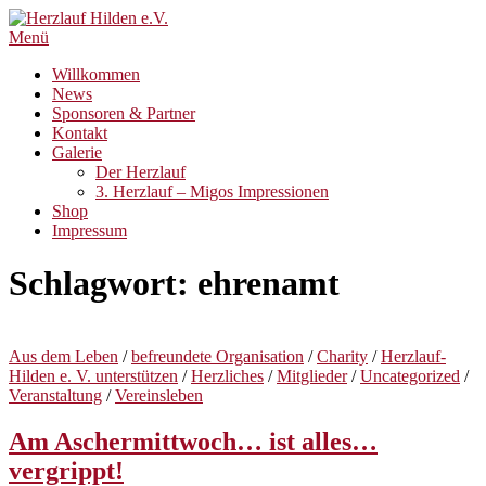
Zum
Inhalt
Menü
springen
Willkommen
News
Sponsoren & Partner
Kontakt
Galerie
Der Herzlauf
3. Herzlauf – Migos Impressionen
Shop
Impressum
Schlagwort:
ehrenamt
Aus dem Leben
/
befreundete Organisation
/
Charity
/
Herzlauf-
Hilden e. V. unterstützen
/
Herzliches
/
Mitglieder
/
Uncategorized
/
Veranstaltung
/
Vereinsleben
Am Aschermittwoch… ist alles…
vergrippt!