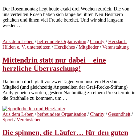
Der Rosenmontag liegt heute exakt drei Wochen zurück. Die von
uns verteilten Rosen haben sich lange bei ihren Neu-Besitzern
gehalten und ihnen viel Freude bereitet. Und wir sind langsam
wieder …
Aus dem Leben
/
befreundete Organisation
/
Charity
/
Herzlauf-
Hilden e. V. unterstützen
/
Herzliches
/
Mitglieder
/
Veranstaltung
Mittendrin statt nur dabei – eine
herzliche Überraschung!
Da bin ich doch glatt vor zwei Tagen von unserem Herzlauf-
Mitglied (und gleichzeitig Angestellten der Graf-Recke-Stiftung)
Andy gebeten worden, gestern Nachmittag zu einem Pressetermin in
die Stadthalle zu kommen, um …
Aus dem Leben
/
befreundete Organisation
/
Charity
/
Gesundheit
/
Sport
/
Vereinsleben
Die spinnen, die Läufer… für den guten