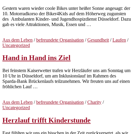
Gestern waren wieder coole Bikes unter heißer Sonne angesagt: der
10. Motorradkorso der Biker4Kids auf dem Höherweg zugunsten
des Ambulanten Kinder- und Jugendhospizdienst Düsseldorf. Dazu
gab es viele Attraktionen, Musik, Essen und …
Aus dem Leben
/
befreundete Organisation
/
Gesundheit
/
Laufen
/
Uncategorized
Hand in Hand ins Ziel
Bei feinstem Kaiserwetter trafen wir Herzläufer uns am Sonntag um
10 Uhr in Düsseldorf, um am Inklusionslauf im Rahmen des
Sparda-Bank Brückenlaufs teilzunehmen. Wir freuten uns auf einen
fröhlichen Lauf …
Aus dem Leben
/
befreundete Organisation
/
Charity
/
Uncategorized
Herzlauf trifft Kinderstunde
Fast fühlten wir uns ein bisschen in der Zeit zurückversetzt, als wir