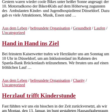
Gestern waren wieder coole Bikes unter heißer Sonne angesagt: der
10. Motorradkorso der Biker4Kids auf dem Höherweg zugunsten
des Ambulanten Kinder- und Jugendhospizdienst Düsseldorf. Dazu
gab es viele Attraktionen, Musik, Essen und …
Aus dem Leben
/
befreundete Organisation
/
Gesundheit
/
Laufen
/
Uncategorized
Hand in Hand ins Ziel
Bei feinstem Kaiserwetter trafen wir Herzläufer uns am Sonntag um
10 Uhr in Düsseldorf, um am Inklusionslauf im Rahmen des
Sparda-Bank Brückenlaufs teilzunehmen. Wir freuten uns auf einen
fröhlichen Lauf …
Aus dem Leben
/
befreundete Organisation
/
Charity
/
Uncategorized
Herzlauf trifft Kinderstunde
Fast fühlten wir uns ein bisschen in der Zeit zurückversetzt, als wir
am Montag, den 13. Januar, im bunt gestalteten Hausaufgabenraum