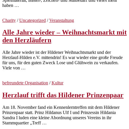
Spielmaterial, Bastel-, Zeichen- und Malbedarf und vieles mehr
haben …
Charity
/
Uncategorized
/
Veranstaltung
Alle Jahre wieder – Weihnachtsmarkt mit
den Herzläufern
Alle Jahre wieder ist der Hildener Weihnachtsmarkt und der
Herzlauf-Hilden e.V. mittendrin! Es war wieder eine große Freude
für uns, für den guten Zweck Lose und Glühwein zu verkaufen.
Viele von …
befreundete Organisation
/
Kultur
Herzlauf trifft das Hildener Prinzenpaar
Am 18. November fand ein Kennenlerntreffen mit dem Hildener
Prinzenpaar statt. Prinz Hildanus Ulf I und Prinzessin Hildania
Sandra I luden eine kleine Abordnung unseres Vereins in ihr
Stammquartier „Treff …