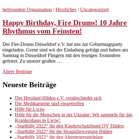
befreundete Organisation
/
Herzliches
/
Uncategorized
Happy Birthday, Fire Drums! 10 Jahre
Rhythmus vom Feinsten!
Der Fire-Drums Düsseldorf e.V. hat uns zur Geburtstagsparty
eingeladen. Gerne sind wir der Einladung gefolgt und haben am
Samstag in Düsseldorf Flingern mit den feurigen Trommlern
gefeiert. Zu unserer großen …
Beitragsnavigation
Ältere Beiträge
Neueste Beiträge
Der Herzlauf-Hilden e.V. verabschiedet sich
Die Medikamente sind eingetroffen
Hilfe für Lwiw
Hilfe für die Menschen in der Ukraine: Wir sammeln für das
Krankenhaus in Lwiw!
„Starthilfe 2022“ für den Kinderschutzbund OV Hilden
„Starthilfe 2022“ für die Hospizbewegung Hilden
„Starthilfe 2022“ für den Abenteuerspielplatz.