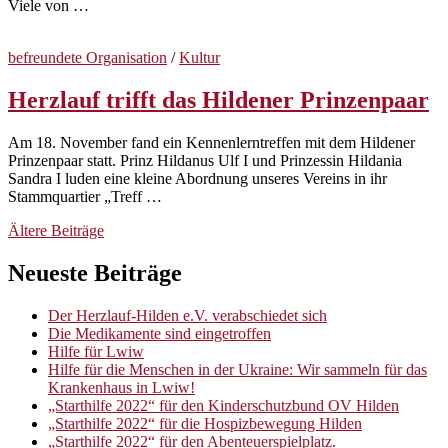
Viele von …
befreundete Organisation
/
Kultur
Herzlauf trifft das Hildener Prinzenpaar
Am 18. November fand ein Kennenlerntreffen mit dem Hildener
Prinzenpaar statt. Prinz Hildanus Ulf I und Prinzessin Hildania
Sandra I luden eine kleine Abordnung unseres Vereins in ihr
Stammquartier „Treff …
Beitragsnavigation
Ältere Beiträge
Neueste Beiträge
Der Herzlauf-Hilden e.V. verabschiedet sich
Die Medikamente sind eingetroffen
Hilfe für Lwiw
Hilfe für die Menschen in der Ukraine: Wir sammeln für das
Krankenhaus in Lwiw!
„Starthilfe 2022“ für den Kinderschutzbund OV Hilden
„Starthilfe 2022“ für die Hospizbewegung Hilden
„Starthilfe 2022“ für den Abenteuerspielplatz.