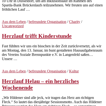
10 Uhr in Düsseldorf, um am Inklusionslauf im Rahmen des
Sparda-Bank Brückenlaufs teilzunehmen. Wir freuten uns auf einen
fröhlichen Lauf …
Aus dem Leben
/
befreundete Organisation
/
Charity
/
Uncategorized
Herzlauf trifft Kinderstunde
Fast fühlten wir uns ein bisschen in der Zeit zurückversetzt, als wir
am Montag, den 13. Januar, im bunt gestalteten Hausaufgabenraum
des Vereins Soziale Brennpunkte e.V. in Langenfeld saßen…
Unsere …
Aus dem Leben
/
befreundete Organisation
/
Kultur
Herzlauf Helau – ein herzliches
Wochenende
„Wir Hildener sind alle jeck, wir tragen das Herz am richtigen
Fleck.“ So lautet das diesjährige Sessionsmotto. Auch das Hildener