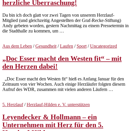
herzliche Überraschung!
Da bin ich doch glatt vor zwei Tagen von unserem Herzlauf-
Mitglied (und gleichzeitig Angestellten der Graf-Recke-Stiftung)
Andy gebeten worden, gestern Nachmittag zu einem Pressetermin in
die Stadthalle zu kommen, um …
Aus dem Leben
/
Gesundheit
/
Laufen
/
Sport
/
Uncategorized
„Doc Esser macht den Westen fit“ – mit
den Herzen dabei!
„Doc Esser macht den Westen fit“ hieß es Anfang Januar für den
Zeitraum von vier Wochen. Auch einige Herzläufer folgten diesem
Aufruf des WDR, zusammen mit vielen anderen Läufern …
5. Herzlauf
/
Herzlauf-Hilden e. V. unterstützen
Leyendecker & Hollmann – ein
Unternehmen mit Herz für den 5.