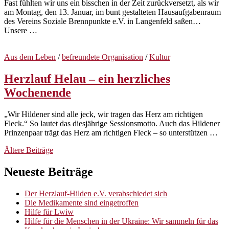
Fast fühlten wir uns ein bisschen in der Zeit zurückversetzt, als wir
am Montag, den 13. Januar, im bunt gestalteten Hausaufgabenraum
des Vereins Soziale Brennpunkte e.V. in Langenfeld saßen…
Unsere …
Aus dem Leben
/
befreundete Organisation
/
Kultur
Herzlauf Helau – ein herzliches
Wochenende
„Wir Hildener sind alle jeck, wir tragen das Herz am richtigen
Fleck.“ So lautet das diesjährige Sessionsmotto. Auch das Hildener
Prinzenpaar trägt das Herz am richtigen Fleck – so unterstützen …
Beitragsnavigation
Ältere Beiträge
Neueste Beiträge
Der Herzlauf-Hilden e.V. verabschiedet sich
Die Medikamente sind eingetroffen
Hilfe für Lwiw
Hilfe für die Menschen in der Ukraine: Wir sammeln für das