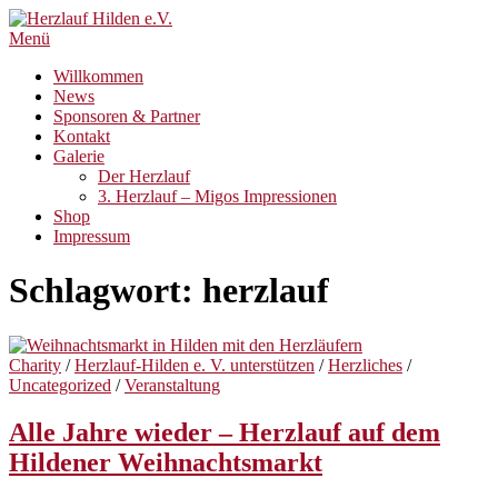
Zum
Inhalt
Menü
springen
Willkommen
News
Sponsoren & Partner
Kontakt
Galerie
Der Herzlauf
3. Herzlauf – Migos Impressionen
Shop
Impressum
Schlagwort:
herzlauf
Charity
/
Herzlauf-Hilden e. V. unterstützen
/
Herzliches
/
Uncategorized
/
Veranstaltung
Alle Jahre wieder – Herzlauf auf dem
Hildener Weihnachtsmarkt