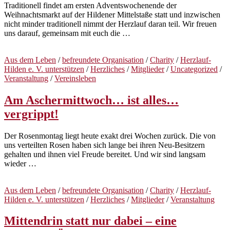
Traditionell findet am ersten Adventswochenende der
Weihnachtsmarkt auf der Hildener Mittelstaße statt und inzwischen
nicht minder traditionell nimmt der Herzlauf daran teil. Wir freuen
uns darauf, gemeinsam mit euch die …
Aus dem Leben
/
befreundete Organisation
/
Charity
/
Herzlauf-
Hilden e. V. unterstützen
/
Herzliches
/
Mitglieder
/
Uncategorized
/
Veranstaltung
/
Vereinsleben
Am Aschermittwoch… ist alles…
vergrippt!
Der Rosenmontag liegt heute exakt drei Wochen zurück. Die von
uns verteilten Rosen haben sich lange bei ihren Neu-Besitzern
gehalten und ihnen viel Freude bereitet. Und wir sind langsam
wieder …
Aus dem Leben
/
befreundete Organisation
/
Charity
/
Herzlauf-
Hilden e. V. unterstützen
/
Herzliches
/
Mitglieder
/
Veranstaltung
Mittendrin statt nur dabei – eine