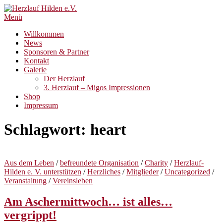
Zum
Inhalt
Menü
springen
Willkommen
News
Sponsoren & Partner
Kontakt
Galerie
Der Herzlauf
3. Herzlauf – Migos Impressionen
Shop
Impressum
Schlagwort:
heart
Aus dem Leben
/
befreundete Organisation
/
Charity
/
Herzlauf-
Hilden e. V. unterstützen
/
Herzliches
/
Mitglieder
/
Uncategorized
/
Veranstaltung
/
Vereinsleben
Am Aschermittwoch… ist alles…
vergrippt!