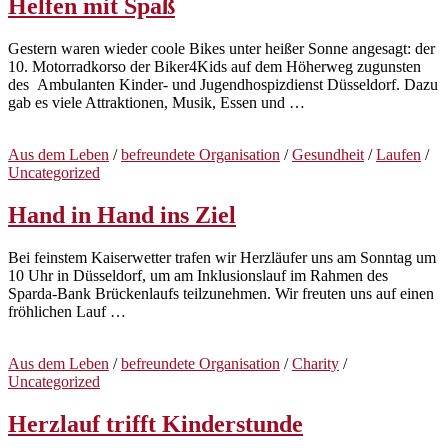
Helfen mit Spaß
Gestern waren wieder coole Bikes unter heißer Sonne angesagt: der
10. Motorradkorso der Biker4Kids auf dem Höherweg zugunsten
des Ambulanten Kinder- und Jugendhospizdienst Düsseldorf. Dazu
gab es viele Attraktionen, Musik, Essen und …
Aus dem Leben
/
befreundete Organisation
/
Gesundheit
/
Laufen
/
Uncategorized
Hand in Hand ins Ziel
Bei feinstem Kaiserwetter trafen wir Herzläufer uns am Sonntag um
10 Uhr in Düsseldorf, um am Inklusionslauf im Rahmen des
Sparda-Bank Brückenlaufs teilzunehmen. Wir freuten uns auf einen
fröhlichen Lauf …
Aus dem Leben
/
befreundete Organisation
/
Charity
/
Uncategorized
Herzlauf trifft Kinderstunde