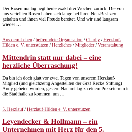
Der Rosenmontag liegt heute exakt drei Wochen zurück. Die von
uns verteilten Rosen haben sich lange bei ihren Neu-Besitzern
gehalten und ihnen viel Freude bereitet. Und wir sind langsam
wieder …
Aus dem Leben
/
befreundete Organisation
/
Charity
/
Herzlauf-
Hilden e. V. unterstützen
/
Herzliches
/
Mitglieder
/
Veranstaltung
Mittendrin statt nur dabei – eine
herzliche Überraschung!
Da bin ich doch glatt vor zwei Tagen von unserem Herzlauf-
Mitglied (und gleichzeitig Angestellten der Graf-Recke-Stiftung)
Andy gebeten worden, gestern Nachmittag zu einem Pressetermin in
die Stadthalle zu kommen, um …
5. Herzlauf
/
Herzlauf-Hilden e. V. unterstützen
Leyendecker & Hollmann – ein
Unternehmen mit Herz für den 5.