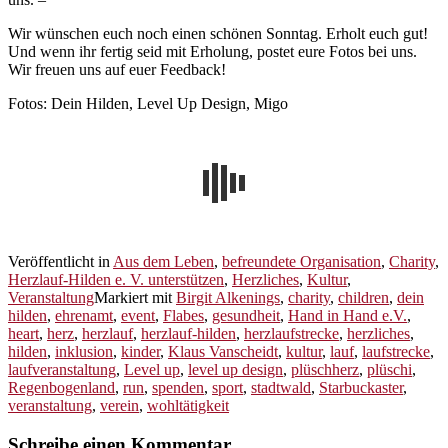
Wir wünschen euch noch einen schönen Sonntag. Erholt euch gut!
Und wenn ihr fertig seid mit Erholung, postet eure Fotos bei uns.
Wir freuen uns auf euer Feedback!
Fotos: Dein Hilden, Level Up Design, Migo
Veröffentlicht in
Aus dem Leben
,
befreundete Organisation
,
Charity
,
Herzlauf-Hilden e. V. unterstützen
,
Herzliches
,
Kultur
,
Veranstaltung
Markiert mit
Birgit Alkenings
,
charity
,
children
,
dein
hilden
,
ehrenamt
,
event
,
Flabes
,
gesundheit
,
Hand in Hand e.V.
,
heart
,
herz
,
herzlauf
,
herzlauf-hilden
,
herzlaufstrecke
,
herzliches
,
hilden
,
inklusion
,
kinder
,
Klaus Vanscheidt
,
kultur
,
lauf
,
laufstrecke
,
laufveranstaltung
,
Level up
,
level up design
,
plüschherz
,
plüschi
,
Regenbogenland
,
run
,
spenden
,
sport
,
stadtwald
,
Starbuckaster
,
veranstaltung
,
verein
,
wohltätigkeit
Schreibe einen Kommentar