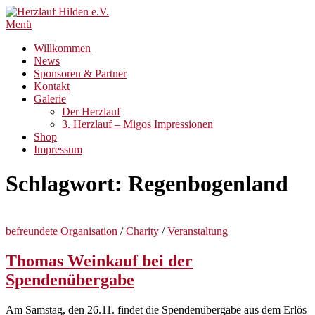
Zum
Inhalt
Menü
springen
Willkommen
News
Sponsoren & Partner
Kontakt
Galerie
Der Herzlauf
3. Herzlauf – Migos Impressionen
Shop
Impressum
Schlagwort:
Regenbogenland
befreundete Organisation
/
Charity
/
Veranstaltung
Thomas Weinkauf bei der
Spendenübergabe
Am Samstag, den 26.11. findet die Spendenübergabe aus dem Erlös