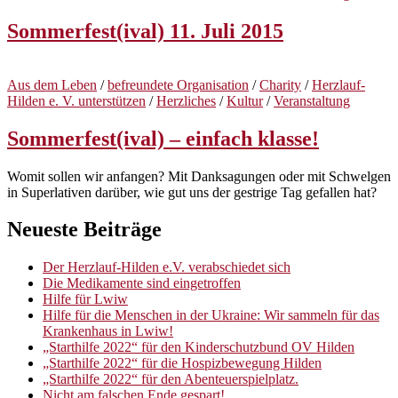
Sommerfest(ival) 11. Juli 2015
Aus dem Leben
/
befreundete Organisation
/
Charity
/
Herzlauf-
Hilden e. V. unterstützen
/
Herzliches
/
Kultur
/
Veranstaltung
Sommerfest(ival) – einfach klasse!
Womit sollen wir anfangen? Mit Danksagungen oder mit Schwelgen
in Superlativen darüber, wie gut uns der gestrige Tag gefallen hat?
Neueste Beiträge
Der Herzlauf-Hilden e.V. verabschiedet sich
Die Medikamente sind eingetroffen
Hilfe für Lwiw
Hilfe für die Menschen in der Ukraine: Wir sammeln für das
Krankenhaus in Lwiw!
„Starthilfe 2022“ für den Kinderschutzbund OV Hilden
„Starthilfe 2022“ für die Hospizbewegung Hilden
„Starthilfe 2022“ für den Abenteuerspielplatz.
Nicht am falschen Ende gespart!