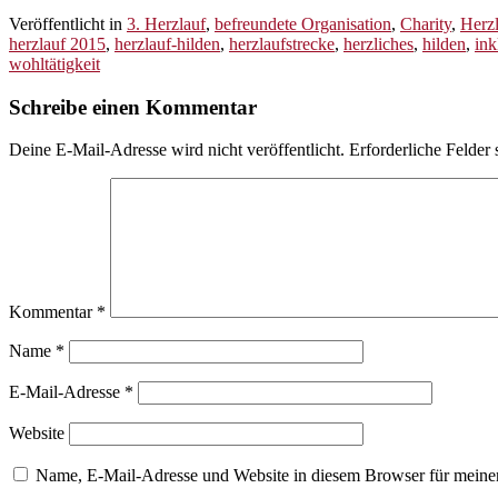
Veröffentlicht in
3. Herzlauf
,
befreundete Organisation
,
Charity
,
Herzl
herzlauf 2015
,
herzlauf-hilden
,
herzlaufstrecke
,
herzliches
,
hilden
,
ink
wohltätigkeit
Schreibe einen Kommentar
Deine E-Mail-Adresse wird nicht veröffentlicht.
Erforderliche Felder 
Kommentar
*
Name
*
E-Mail-Adresse
*
Website
Name, E-Mail-Adresse und Website in diesem Browser für meine