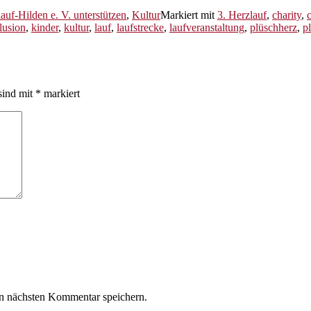
auf-Hilden e. V. unterstützen
,
Kultur
Markiert mit
3. Herzlauf
,
charity
,
lusion
,
kinder
,
kultur
,
lauf
,
laufstrecke
,
laufveranstaltung
,
plüschherz
,
p
sind mit
*
markiert
n nächsten Kommentar speichern.