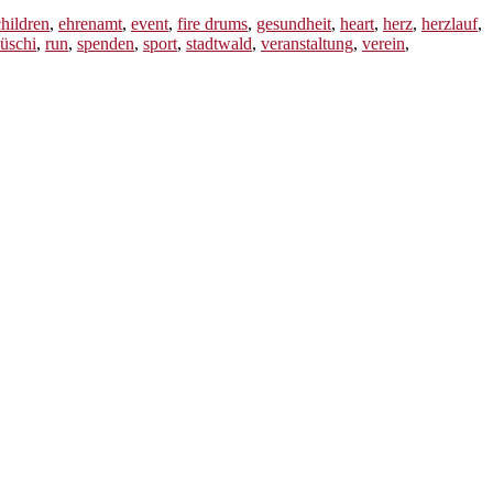
children
,
ehrenamt
,
event
,
fire drums
,
gesundheit
,
heart
,
herz
,
herzlauf
,
lüschi
,
run
,
spenden
,
sport
,
stadtwald
,
veranstaltung
,
verein
,