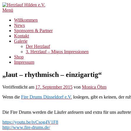
Zum
Inhalt
Menü
springen
Willkommen
News
Sponsoren & Partner
Kontakt
Galerie
Der Herzlauf
3. Herzlauf – Migos Impressionen
Shop
Impressum
„laut – rhythmisch – einzigartig“
Veröffentlicht am
17. September 2015
von
Monica Öhm
Wenn die
Fire Drums Düsseldorf e.V.
loslegen, gibt es keinen, der r
Die Fire Drums werden die Läufer anfeuern und extra für uns auftret
https://youtu.be/
ivCsog4V1F8
http://www.fire-drums.de/