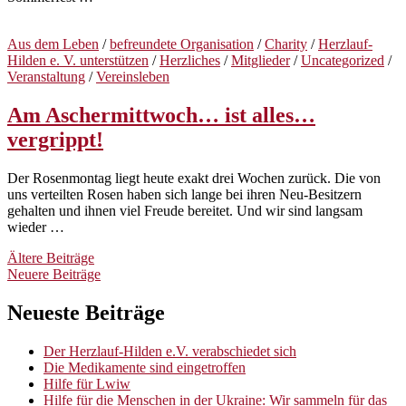
Aus dem Leben
/
befreundete Organisation
/
Charity
/
Herzlauf-
Hilden e. V. unterstützen
/
Herzliches
/
Mitglieder
/
Uncategorized
/
Veranstaltung
/
Vereinsleben
Am Aschermittwoch… ist alles…
vergrippt!
Der Rosenmontag liegt heute exakt drei Wochen zurück. Die von
uns verteilten Rosen haben sich lange bei ihren Neu-Besitzern
gehalten und ihnen viel Freude bereitet. Und wir sind langsam
wieder …
Beitragsnavigation
Ältere Beiträge
Neuere Beiträge
Neueste Beiträge
Der Herzlauf-Hilden e.V. verabschiedet sich
Die Medikamente sind eingetroffen
Hilfe für Lwiw
Hilfe für die Menschen in der Ukraine: Wir sammeln für das