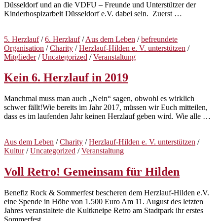
Düsseldorf und an die VDFU – Freunde und Unterstützer der
Kinderhospizarbeit Düsseldorf e.V. dabei sein. Zuerst …
5. Herzlauf
/
6. Herzlauf
/
Aus dem Leben
/
befreundete
Organisation
/
Charity
/
Herzlauf-Hilden e. V. unterstützen
/
Mitglieder
/
Uncategorized
/
Veranstaltung
Kein 6. Herzlauf in 2019
Manchmal muss man auch „Nein“ sagen, obwohl es wirklich
schwer fällt!Wie bereits im Jahr 2017, müssen wir Euch mitteilen,
dass es im laufenden Jahr keinen Herzlauf geben wird. Wie alle …
Aus dem Leben
/
Charity
/
Herzlauf-Hilden e. V. unterstützen
/
Kultur
/
Uncategorized
/
Veranstaltung
Voll Retro! Gemeinsam für Hilden
Benefiz Rock & Sommerfest bescheren dem Herzlauf-Hilden e.V.
eine Spende in Höhe von 1.500 Euro Am 11. August des letzten
Jahres veranstaltete die Kultkneipe Retro am Stadtpark ihr erstes
Sommerfest …