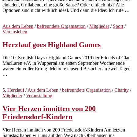
einladen, Grillabend, eine große Sause? Oder einfach nix? Alle
Optionen sind nicht wirklich ideal. Und dann die Idee: Ich rufe …
Aus dem Leben
/
befreundete Organisation
/
Mitglieder
/
Sport
/
Vereinsleben
Herzlauf goes Highland Games
Die 10. Scottish Days / Highland Games 2019 der Friends of Clan
MacLaren e.V. in Wuppertal am ersten September Wochenende
waren ein voller Erfolg! Mehrere tausend Besucher an zwei Tagen
…
5. Herzlauf
/
Aus dem Leben
/
befreundete Organisation
/
Charity
/
Mitglieder
/
Veranstaltung
Vier Herzen inmitten von 200
Friedensdorf-Kindern
Vier Herzen inmitten von 200 Friedensdorf-Kindern Am letzten
Samstag haben wir uns auf den Weg nach Oberhausen ins