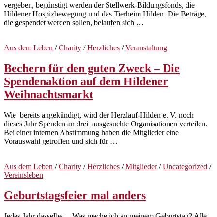
vergeben, begünstigt werden der Stellwerk-Bildungsfonds, die
Hildener Hospizbewegung und das Tierheim Hilden. Die Beträge,
die gespendet werden sollen, belaufen sich …
Aus dem Leben
/
Charity
/
Herzliches
/
Veranstaltung
Bechern für den guten Zweck – Die
Spendenaktion auf dem Hildener
Weihnachtsmarkt
Wie bereits angekündigt, wird der Herzlauf-Hilden e. V. noch
dieses Jahr Spenden an drei ausgesuchte Organisationen verteilen.
Bei einer internen Abstimmung haben die Mitglieder eine
Vorauswahl getroffen und sich für …
Aus dem Leben
/
Charity
/
Herzliches
/
Mitglieder
/
Uncategorized
/
Vereinsleben
Geburtstagsfeier mal anders
Jedes Jahr dasselbe… Was mache ich an meinem Geburtstag? Alle