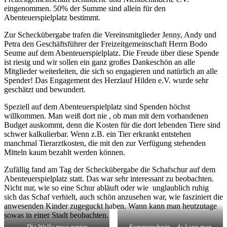
eingenommen. 50% der Summe sind allein für den
Abenteuerspielplatz bestimmt.
Zur Scheckübergabe trafen die Vereinsmitglieder Jenny, Andy und
Petra den Geschäftsführer der Freizeitgemeinschaft Herrn Bodo
Seume auf dem Abenteuerspielplatz. Die Freude über diese Spende
ist riesig und wir sollen ein ganz großes Dankeschön an alle
Mitglieder weiterleiten, die sich so engagieren und natürlich an alle
Spender! Das Engagement des Herzlauf Hilden e.V. wurde sehr
geschätzt und bewundert.
Speziell auf dem Abenteuerspielplatz sind Spenden höchst
willkommen. Man weiß dort nie , ob man mit dem vorhandenen
Budget auskommt, denn die Kosten für die dort lebenden Tiere sind
schwer kalkulierbar. Wenn z.B. ein Tier erkrankt entstehen
manchmal Tierarztkosten, die mit den zur Verfügung stehenden
Mitteln kaum bezahlt werden können.
Zufällig fand am Tag der Scheckübergabe die Schafschur auf dem
Abenteuerspielplatz statt. Das war sehr interessant zu beobachten.
Nicht nur, wie so eine Schur abläuft oder wie unglaublich ruhig
sich das Schaf verhielt, auch schön anzusehen war, wie fasziniert die
anwesenden Kinder zugeguckt haben. Wann kann man heutzutage
sowas in einer Stadt beobachten.
Die Wolle muss runter
Sommerschnitt – da kann man