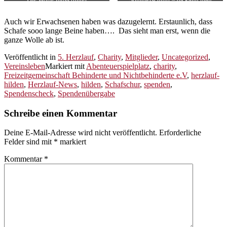
auch mal Bein zeigen!
Auch wir Erwachsenen haben was dazugelernt. Erstaunlich, dass
Schafe sooo lange Beine haben…. Das sieht man erst, wenn die
ganze Wolle ab ist.
Veröffentlicht in
5. Herzlauf
,
Charity
,
Mitglieder
,
Uncategorized
,
Vereinsleben
Markiert mit
Abenteuerspielplatz
,
charity
,
Freizeitgemeinschaft Behinderte und Nichtbehinderte e.V
,
herzlauf-
hilden
,
Herzlauf-News
,
hilden
,
Schafschur
,
spenden
,
Spendenscheck
,
Spendenübergabe
Schreibe einen Kommentar
Deine E-Mail-Adresse wird nicht veröffentlicht.
Erforderliche
Felder sind mit
*
markiert
Kommentar
*