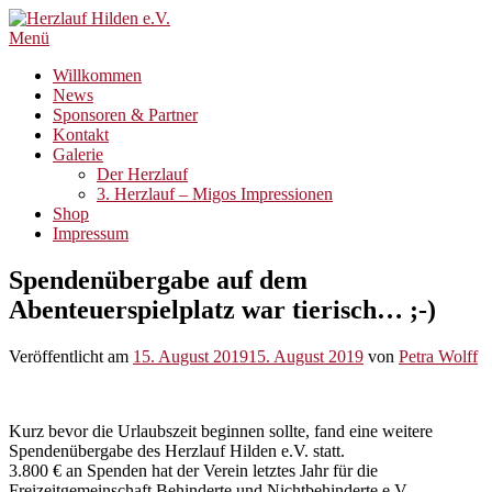
Zum
Inhalt
Menü
springen
Willkommen
News
Sponsoren & Partner
Kontakt
Galerie
Der Herzlauf
3. Herzlauf – Migos Impressionen
Shop
Impressum
Spendenübergabe auf dem
Abenteuerspielplatz war tierisch… ;-)
Veröffentlicht am
15. August 2019
15. August 2019
von
Petra Wolff
Kurz bevor die Urlaubszeit beginnen sollte, fand eine weitere
Spendenübergabe des Herzlauf Hilden e.V. statt.
3.800 € an Spenden hat der Verein letztes Jahr für die
Freizeitgemeinschaft Behinderte und Nichtbehinderte e.V.