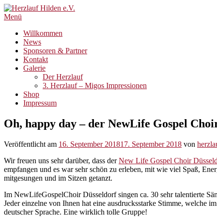
Zum
Inhalt
Menü
springen
Willkommen
News
Sponsoren & Partner
Kontakt
Galerie
Der Herzlauf
3. Herzlauf – Migos Impressionen
Shop
Impressum
Oh, happy day – der NewLife Gospel Choir
Veröffentlicht am
16. September 2018
17. September 2018
von
herzla
Wir freuen uns sehr darüber, dass der
New Life Gospel Choir Düsseld
empfangen und es war sehr schön zu erleben, mit wie viel Spaß, En
mitgesungen und im Sitzen getanzt.
Im NewLifeGospelChoir Düsseldorf singen ca. 30 sehr talentierte Sän
Jeder einzelne von Ihnen hat eine ausdrucksstarke Stimme, welche i
deutscher Sprache. Eine wirklich tolle Gruppe!