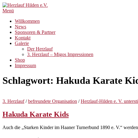
Zum
Inhalt
Menü
springen
Willkommen
News
Sponsoren & Partner
Kontakt
Galerie
Der Herzlauf
3. Herzlauf – Migos Impressionen
Shop
Impressum
Schlagwort:
Hakuda Karate Ki
3. Herzlauf
/
befreundete Organisation
/
Herzlauf-Hilden e. V. unterst
Hakuda Karate Kids
Auch die „Starken Kinder im Haaner Turnerbund 1890 e. V.“ werden u